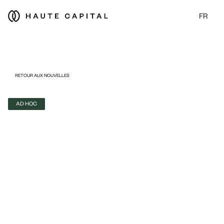
FR
RETOUR AUX NOUVELLES
AD HOC
ASSEMBLÉE GÉNÉRALE ANNUELLE 2026 
: TOUTES LES RÉSOLUTIONS SOUMISES 
AU VOTE APPROUVÉES ; UN NOUVEAU 
COMMISSAIRE AUX COMPTES SERA ÉLU 
LORS D'UNE PROCHAINE ASSEMBLÉE 
GÉNÉRALE EXTRAORDINAIRE
Communiqué de presse
Annonce événementielle conformément à l’article 16 du Règlement de 
cotation de la BX