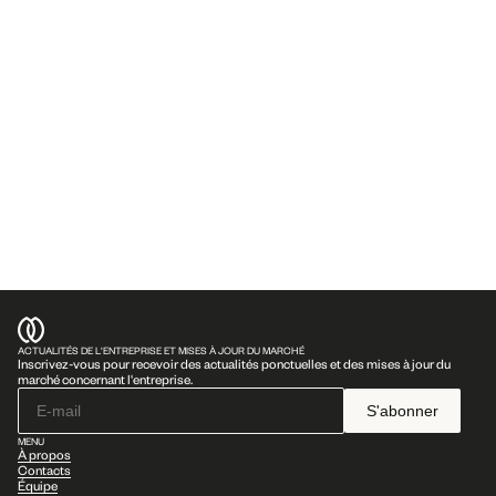
être offerts ou vendus aux États-Unis ou à des personnes américaines (tel 
que défini dans le règlement S en vertu de la Loi sur les valeurs 
mobilières) à moins que les titres ne soient enregistrés conformément à la 
Loi sur les valeurs mobilières, ou qu'une exemption des exigences 
d'enregistrement de la Loi sur les valeurs mobilières soit disponible. 
L'émetteur des titres n'a pas enregistré, et n'a pas l'intention d'enregistrer, 
une partie des titres aux États-Unis, et n'a pas l'intention de procéder à 
une offre publique de titres aux États-Unis.
ACTUALITÉS DE L'ENTREPRISE ET MISES À JOUR DU MARCHÉ
Inscrivez-vous pour recevoir des actualités ponctuelles et des mises à jour du 
marché concernant l'entreprise.
S'abonner
MENU
À propos
Contacts
Équipe